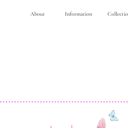
About
Information
Collecti